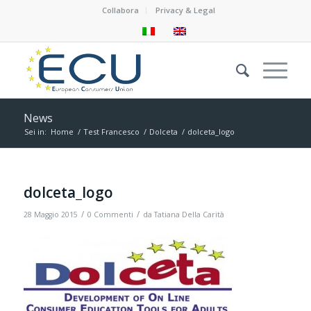
Collabora
Privacy & Legal
News
Sei in:
Home
/
Test Francesco
/
Dolceta
/
dolceta_logo
dolceta_logo
/
/
28 Maggio 2015
0 Commenti
da
Tatiana Della Carità