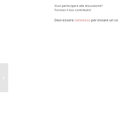
Vuoi partecipare alla discussione?
Fornisci il tuo contributo!
Devi essere
connesso
per inviare un 
La tutela dei consumatori in Europa