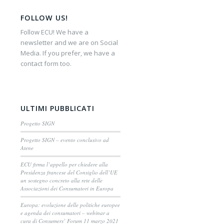
FOLLOW US!
Follow ECU! We have a
newsletter and we are on Social
Media. If you prefer, we have a
contact form too.
ULTIMI PUBBLICATI
Progetto SIGN
Progetto SIGN – evento conclusivo ad
Atene
ECU firma l’appello per chiedere alla
Presidenza francese del Consiglio dell’UE
un sostegno concreto alla rete delle
Associazioni dei Consumatori in Europa
Europa: evoluzione delle politiche europee
e agenda dei consumatori – webinar a
cura di Consumers’ Forum 11 marzo 2021