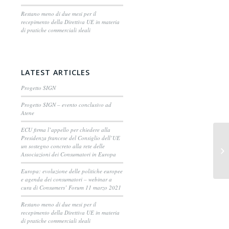
Restano meno di due mesi per il
recepimento della Direttiva UE in materia
di pratiche commerciali sleali
LATEST ARTICLES
Progetto SIGN
Progetto SIGN – evento conclusivo ad
Atene
ECU firma l’appello per chiedere alla
Presidenza francese del Consiglio dell’UE
Il
un sostegno concreto alla rete delle
Associazioni dei Consumatori in Europa
ri
Europa: evoluzione delle politiche europee
e agenda dei consumatori – webinar a
cura di Consumers’ Forum 11 marzo 2021
Restano meno di due mesi per il
recepimento della Direttiva UE in materia
di pratiche commerciali sleali