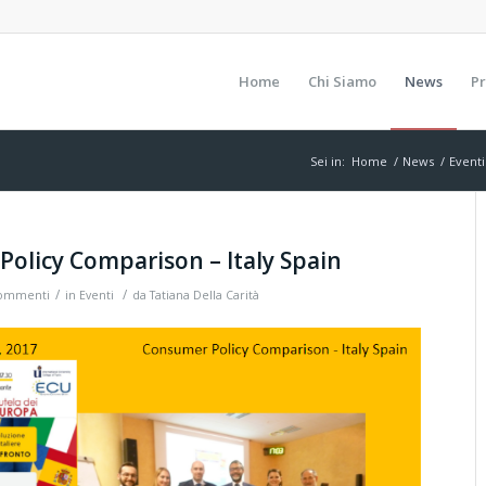
Home
Chi Siamo
News
Pr
Sei in:
Home
/
News
/
Eventi
olicy Comparison – Italy Spain
/
/
ommenti
in
Eventi
da
Tatiana Della Carità