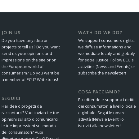
JOIN US
WATH DO WE DO?
Do you have any idea or
We support consumers rights,
projects to tell us? Do you want
we diffuse informations and
send us your opinions and
we mediate localy and globaly
impressions on the site or on
for social justice. Follow ECU's
the European world of
activities (News and Events) or
consumerism? Do you want be
subscribe the newsletter!
a member of ECU? Write to us!
COSA FACCIAMO?
SEGUICI
Ecu difende e supporta i diritti
Hai idee o progetti da
dei consumatori a livello locale
raccontarci? Vuoi inviarci le tue
e globale. Segui le nostre
opinioni sul sito o comunicarci
attività (News e Eventi) o
le tue impressioni sul mondo
iscriviti alla newsletter!
dei consumatori? Vuoi
diventare parte di Ecu? Scrivici!