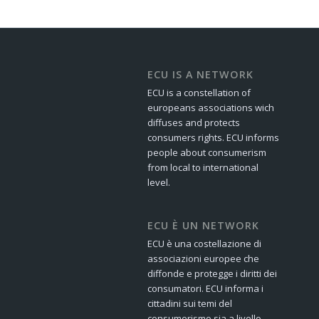
ECU IS A NETWORK
ECU is a constellation of
europeans associations wich
diffuses and protects
consumers rights. ECU informs
people about consumerism
from local to international
level.
ECU È UN NETWORK
ECU è una costellazione di
associazioni europee che
diffonde e protegge i diritti dei
consumatori. ECU informa i
cittadini sui temi del
consumerismo sia a livello