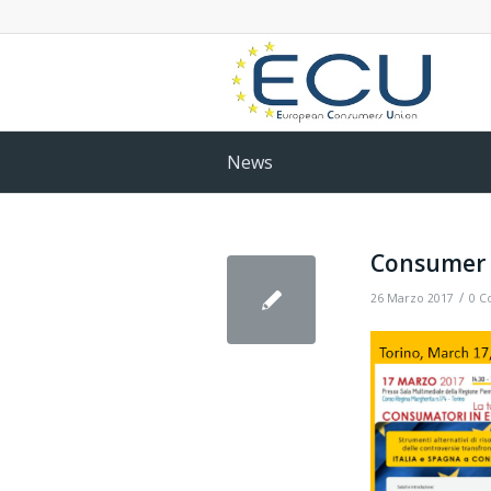
News
Consumer P
/
26 Marzo 2017
0 C