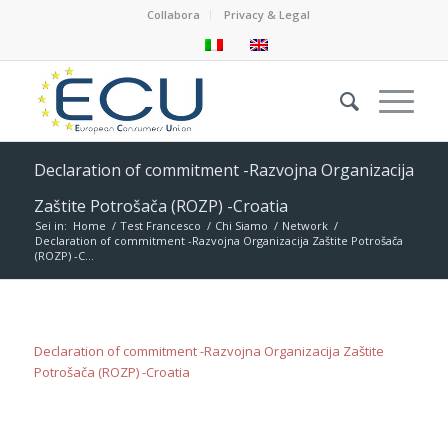
Collabora
Privacy & Legal
Declaration of commitment -Razvojna Organizacija
Zaštite Potrošača (ROZP) -Croatia
Sei in:
Home
/
Test Francesco
/
Chi Siamo
/
Network
/
Declaration of commitment -Razvojna Organizacija Zaštite Potrošača
(ROZP) -C...
Declaration of commitment -Razvojna Organizacija Zaštite
Potrošača (ROZP) -Croatia