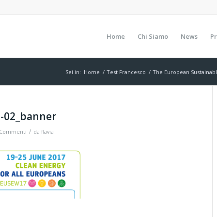
Home
Chi Siamo
News
Pr
Sei in:
Home
/
Test Francesco
/
The European Sustainab
1-02_banner
/
 Commenti
da
flavia