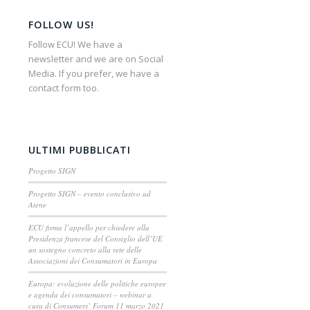
FOLLOW US!
Follow ECU! We have a
newsletter and we are on Social
Media. If you prefer, we have a
contact form too.
ULTIMI PUBBLICATI
Progetto SIGN
Progetto SIGN – evento conclusivo ad
Atene
ECU firma l’appello per chiedere alla
Presidenza francese del Consiglio dell’UE
un sostegno concreto alla rete delle
Associazioni dei Consumatori in Europa
Europa: evoluzione delle politiche europee
e agenda dei consumatori – webinar a
cura di Consumers’ Forum 11 marzo 2021