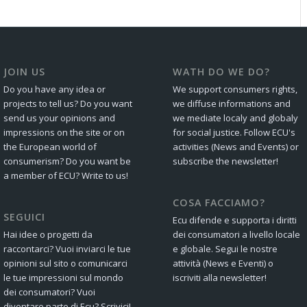
JOIN US
WATH DO WE DO?
Do you have any idea or
We support consumers rights,
projects to tell us? Do you want
we diffuse informations and
send us your opinions and
we mediate localy and globaly
impressions on the site or on
for social justice. Follow ECU's
the European world of
activities (News and Events) or
consumerism? Do you want be
subscribe the newsletter!
a member of ECU? Write to us!
COSA FACCIAMO?
SEGUICI
Ecu difende e supporta i diritti
Hai idee o progetti da
dei consumatori a livello locale
raccontarci? Vuoi inviarci le tue
e globale. Segui le nostre
opinioni sul sito o comunicarci
attività (News e Eventi) o
le tue impressioni sul mondo
iscriviti alla newsletter!
dei consumatori? Vuoi
diventare parte di Ecu? Scrivici!