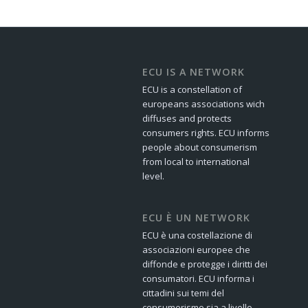
ECU IS A NETWORK
ECU is a constellation of
europeans associations wich
diffuses and protects
consumers rights. ECU informs
people about consumerism
from local to international
level.
ECU È UN NETWORK
ECU è una costellazione di
associazioni europee che
diffonde e protegge i diritti dei
consumatori. ECU informa i
cittadini sui temi del
consumerismo sia a livello