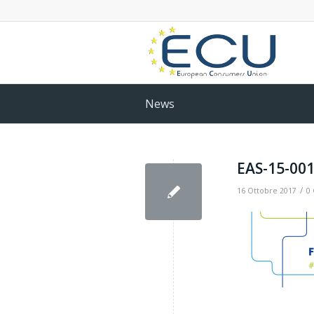
News
EAS-15-00
/
16 Ottobre 2017
0