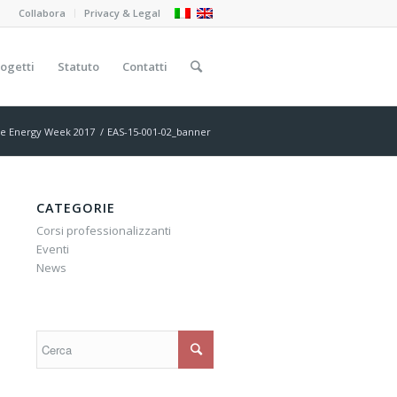
Collabora
Privacy & Legal
ogetti
Statuto
Contatti
le Energy Week 2017
/
EAS-15-001-02_banner
CATEGORIE
Corsi professionalizzanti
Eventi
News