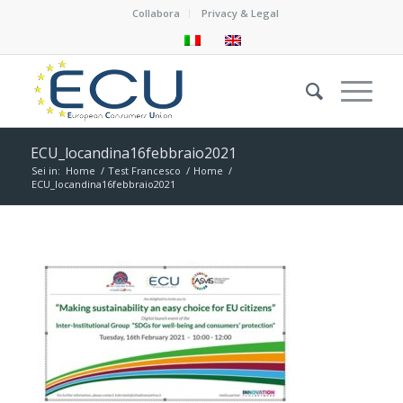
Collabora
Privacy & Legal
ECU_locandina16febbraio2021
Sei in:
Home
/
Test Francesco
/
Home
/
ECU_locandina16febbraio2021