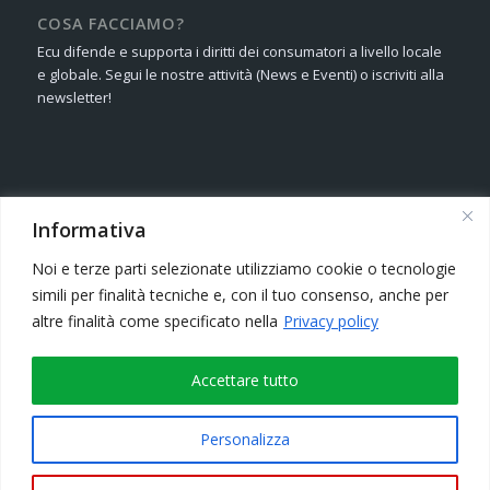
COSA FACCIAMO?
Ecu difende e supporta i diritti dei consumatori a livello locale
e globale. Segui le nostre attività (News e Eventi) o iscriviti alla
newsletter!
FOLLOW US ON SOCIAL MEDIA!
Informativa
We are on Facebook, Twitter and G+ We need your opinion!
Noi e terze parti selezionate utilizziamo cookie o tecnologie
simili per finalità tecniche e, con il tuo consenso, anche per
SEGUICI SUI SOCIAL NETWORK
altre finalità come specificato nella
Privacy policy
Seguici sui Social Media! Siamo presenti su Facebook, Twitter e
G+
Accettare tutto
Personalizza