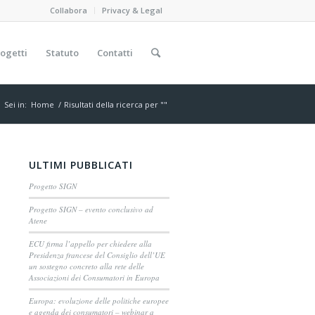
Collabora
Privacy & Legal
ogetti
Statuto
Contatti
Sei in:
Home
/
Risultati della ricerca per ""
ULTIMI PUBBLICATI
Progetto SIGN
Progetto SIGN – evento conclusivo ad
Atene
ECU firma l’appello per chiedere alla
Presidenza francese del Consiglio dell’UE
un sostegno concreto alla rete delle
Associazioni dei Consumatori in Europa
Europa: evoluzione delle politiche europee
e agenda dei consumatori – webinar a