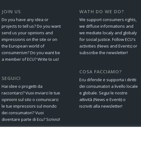
JOIN US
WATH DO WE DO?
Do you have any idea or
We support consumers rights,
projects to tell us? Do you want
we diffuse informations and
send us your opinions and
we mediate localy and globaly
impressions on the site or on
for social justice. Follow ECU's
the European world of
activities (News and Events) or
consumerism? Do you want be
subscribe the newsletter!
a member of ECU? Write to us!
COSA FACCIAMO?
SEGUICI
Ecu difende e supporta i diritti
Hai idee o progetti da
dei consumatori a livello locale
raccontarci? Vuoi inviarci le tue
e globale. Segui le nostre
opinioni sul sito o comunicarci
attività (News e Eventi) o
le tue impressioni sul mondo
iscriviti alla newsletter!
dei consumatori? Vuoi
diventare parte di Ecu? Scrivici!